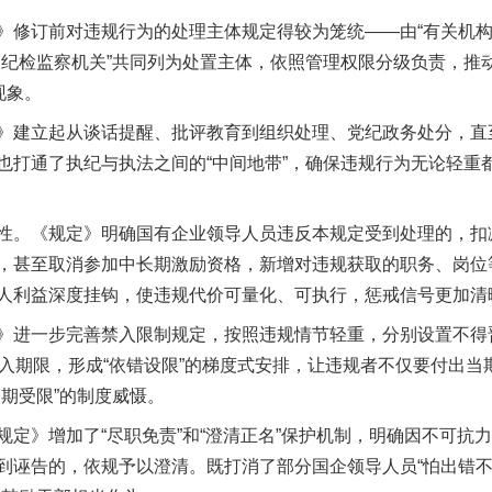
订前对违规行为的处理主体规定得较为笼统——由“有关机构
和纪检监察机关”共同列为处置主体，依照管理权限分级负责，推
现象。
建立起从谈话提醒、批评教育到组织处理、党纪政务处分，直
也打通了执纪与执法之间的“中间地带”，确保违规行为无论轻重
。《规定》明确国有企业领导人员违反本规定受到处理的，扣
，甚至取消参加中长期激励资格，新增对违规获取的职务、岗位
人利益深度挂钩，使违规代价可量化、可执行，惩戒信号更加清
进一步完善禁入限制规定，按照违规情节轻重，分别设置不得
禁入期限，形成“依错设限”的梯度式安排，让违规者不仅要付出
期受限”的制度威慑。
》增加了“尽职免责”和“澄清正名”保护机制，明确因不可抗
到诬告的，依规予以澄清。既打消了部分国企领导人员“怕出错不