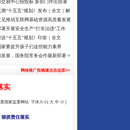
源交易中心招投标 多部门作出部署
测“十五五”规划》发布｜全文｜解
意见推动互联网基础资源高质量发展
署开展安全生产“打非治违”工作
设“十五五”规划》印发｜全文
国家要提升孩子们这些能力素养
兴征程丨红船起航处 潮起..
·[视频]
一首歌的时间，读懂乐至的“诗与远方”
·[视频]
从《
能发展，国务院常务会作最新部署⇒
网络推广投稿请点击这里>>
落实
纪委国家监委网站
字体大小[
大
中
小
]
 狠抓责任落实