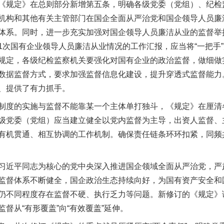
规定》在总则部分新增第五条，明确各级党委（党组）、纪检
机构和其他有关主管部门在国企全面从严治党和国企领导人员廉
体系。同时，进一步充实加强对国企领导人员廉洁从业的监督举
1次国有企业领导人员廉洁从业情况的工作汇报，应当将“一把手
规定，各级纪检监察机关要强化对国有企业的政治监督，做细做
数据监督方式，要求加强监督信息化建设，提升穿透式监督能力
、提供了有力抓手。
度的实施与监督不能靠某一个主体单打独斗，《规定》在厘清
级党委（党组）应当建立健全以党内监督为主导，出资人监督、
有机贯通、相互协调的工作机制。确保责任链条环环扣紧，同频
近平同志为核心的党中央深入推进国企领域全面从严治党，严
监督体系不断健全，国企政治生态持续向好，为国有资产安全和
仍不同程度存在监督不硬、执行乏力等问题。新修订的《规定》
督从“有形覆盖”向“有效覆盖”延伸。