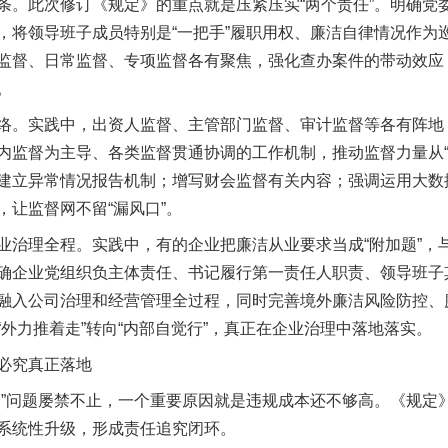
此次修订《规定》的重点就是压紧压实“两个责任”。明确党委
，将领导班子成员特别是“一把手”履职用权、廉洁自律情况作为
监督、日常监督、专项监督各有聚焦，强化查办案件的带动效应
。
。实践中，出资人监督、主管部门监督、审计监督等各有阵地
内监督为主导、各类监督贯通协调的工作机制，推动监督力量从“各
建立异常情况报告机制；增写财会监督有关内容；强调运用大数
让监督网不留“漏风口”。
理全程。实践中，有的企业把廉洁从业要求当成“附加题”，与
确企业党组织负主体责任、书记履行第一责任人职责、领导班子其
融入公司治理和经营管理全过程，同时完善境外廉洁风险防控、
外力推着走”转向“内部自觉行”，真正在企业治理中落地落实。
必究真正落地
问题屡禁不止，一个重要原因就是违规成本还不够高。《规定》
系统性升级，形成责任追究闭环。