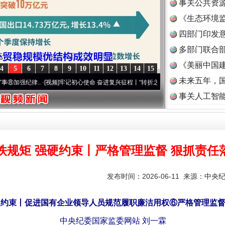
事关公共资
《生态环境监
读
四部门印发
多部门联合部
《美丽中国建
4
5
6
7
8
9
10
11
12
13
14
15
未来五年，
..
·[视频]
牢记初心使命 奋进复兴征程丨“转折之城”激荡..
·[视频]
牢记初心使命 奋进复
事关人工智
铁规矩 强硬约束丨严格管理监督 狠抓责任
发布时间：2026-06-11 来源：
中央
硬约束丨促进国有企业领导人员规范履职廉洁用权⑥严格管理监督
中央纪委国家监委网站 刘一霖