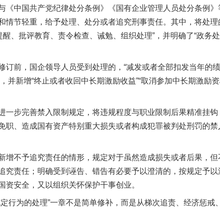
《中国共产党纪律处分条例》《国有企业管理人员处分条例》
和情节轻重，给予处理、处分或者追究刑事责任。其中，将处理
提醒、批评教育、责令检查、诫勉、组织处理”，并明确了“政务处分
前，国企领导人员受到处理的，“减发或者全部扣发当年的绩
索”，并新增“终止或者收回中长期激励收益”“取消参加中长期激励
一步完善禁入限制规定，将违规程度与职业限制后果精准挂钩
免职、造成国有资产特别重大损失或者构成犯罪被判处刑罚的禁
增不予追究责任的情形，规定对于虽然造成损失或者后果，但
追究责任；明确受到诬告、错告有必要予以澄清的，按规定予以
国资安全，又以组织关怀保护干事创业。
行为的处理”一章不是简单修补，而是从梯次追责、经济惩戒