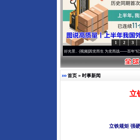
1
2
3
命 奋进复兴征程丨宝塔山下好光景..
·[视频]
因党而生 为党而战——百年“纪”事⑧加强纪律
首页
»
时事新闻
立
立铁规矩 强