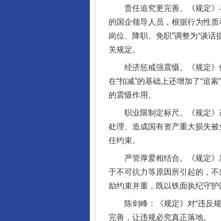
责任追究更完善。《规定》与
的国企领导人员，根据行为性质
岗位、降职、免职”调整为“谈话
关规定。
经济惩戒强震慑。《规定》修订
在“扣减”的基础上还增加了“追
的震慑作用。
职业限制定标尺。《规定》进
处理、造成国有资产重大损失被
任约束。
严管厚爱相结合。《规定》新
于不可抗力等原因所引起的，不
励约束并重，既以铁面执纪守护
陈剑峰：《规定》对“违反规定
完善，让违规必究真正落地。