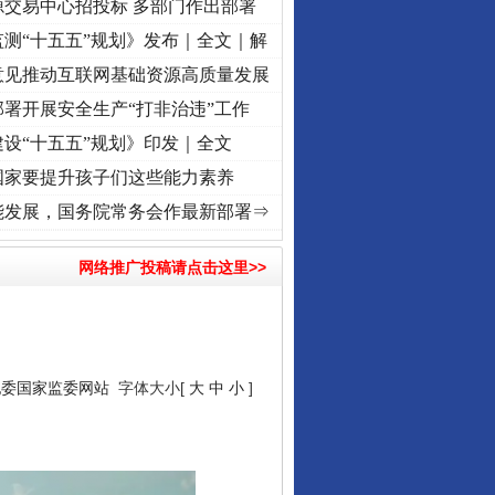
源交易中心招投标 多部门作出部署
测“十五五”规划》发布｜全文｜解
意见推动互联网基础资源高质量发展
署开展安全生产“打非治违”工作
设“十五五”规划》印发｜全文
国家要提升孩子们这些能力素养
折之城”激荡..
·[视频]
牢记初心使命 奋进复兴征程丨红船起航处 潮起..
·[视频]
一首歌的
能发展，国务院常务会作最新部署⇒
网络推广投稿请点击这里>>
纪委国家监委网站
字体大小[
大
中
小
]