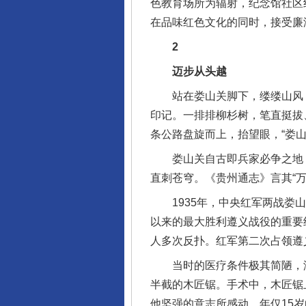
色教育场所为辐射，纪念馆社区
在品味红色文化的同时，接受廉
2
迈步从头越
站在娄山关脚下，缕缕山风，
印记。一排排柳杉树，笔直挺拔
条公路盘旋而上，抬望眼，“娄
娄山关自古即兵家必争之地，
直刺苍穹。《贵州通志》言其“
1935年，中央红军两战娄山
以来的最大胜利遵义战役的重要
人多次反扑。红军第二次占领遵
当时的医疗条件极其简陋，没
半截的木匠锯。手术中，木匠锯
他坚强的意志所感动，年仅15