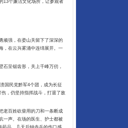
的13个廉洁文化场所，让参观者
勇顽强，在娄山关留下了深深的
海，在云兴雾涌中连绵展开。一
壁石呈锯齿形，关上千峰万仞，
溃国民党黔军4个团，成为长征
打伤，仍坚持指挥战斗，打退了敌
把老百姓砍柴用的刀和一条断成
吭一声。在场的医生、护士都被
消毒药品，几天后钟赤兵的伤口感