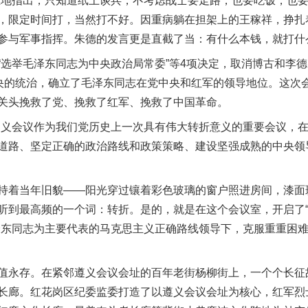
血地指出，只知道纸上谈兵，不考虑战士要走路，也要吃饭，也
，限定时间打，当然打不好。因重病躺在担架上的王稼祥，挣扎
参与军事指挥。朱德的发言更是直截了当：有什么本钱，就打什
举毛泽东同志为中央政治局常委”等4项决定，取消博古和李德
中央的统治，确立了毛泽东同志在党中央和红军的领导地位。这次
关头挽救了党、挽救了红军、挽救了中国革命。
义会议作为我们党历史上一次具有伟大转折意义的重要会议，在
道路、坚定正确的政治路线和政策策略、建设坚强成熟的中央领
着当年旧貌——阳光穿过镶着彩色玻璃的窗户照进房间，漆面
听到最高频的一个词：转折。是的，就是在这个会议室，开启了
泽东同志为主要代表的马克思主义正确路线领导下，克服重重困
永存。在紧邻遵义会议会址的百年老街杨柳街上，一个个长征
长廊。红花岗区纪委监委打造了以遵义会议会址为核心，红军烈