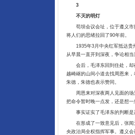
3
不灭的明灯
苟坝会议会址，位于遵义市播
将人们的思绪拉回了90年前。
1935年3月中央红军抵达贵
从早晨一直开到深夜，争论相当
会后，毛泽东回到住处，却夜
越崎岖的山间小道去找周恩来，
朱德，朱德也表示赞同。
周恩来对深夜两人见面的场景
把命令暂时晚一点发，还是想一
完善运行机制助力责任有效落
事实证实了毛泽东的判断是
在形成了一致意见后，张闻天
央政治局全权指挥军事。遵义会