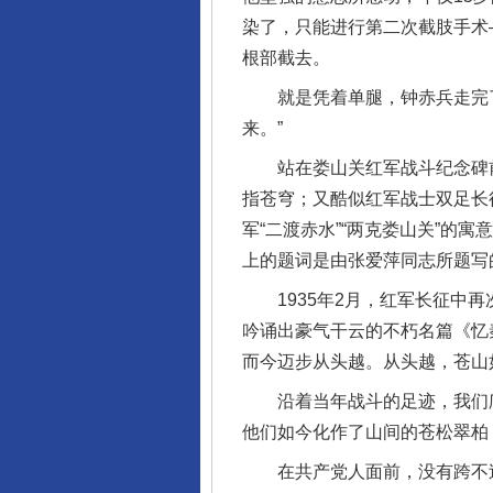
染了，只能进行第二次截肢手术
根部截去。
就是凭着单腿，钟赤兵走完了
来。”
站在娄山关红军战斗纪念碑前
指苍穹；又酷似红军战士双足长
军“二渡赤水”“两克娄山关”
上的题词是由张爱萍同志所题写
1935年2月，红军长征中再
吟诵出豪气干云的不朽名篇《忆
而今迈步从头越。从头越，苍山
沿着当年战斗的足迹，我们爬
他们如今化作了山间的苍松翠柏
在共产党人面前，没有跨不