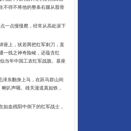
生不得不将他的整条右腿从股骨
点一点慢慢爬，经常从高处滚下
碑座上，状若两把红军刺刀，直
通一线之神奇险峻，还蕴含红
，似当年中国工农红军战旗。基座
毛泽东翻身上马，在跃马群山间
，喇叭声咽。雄关漫道真如铁，
在如血残阳中倒下的红军战士，