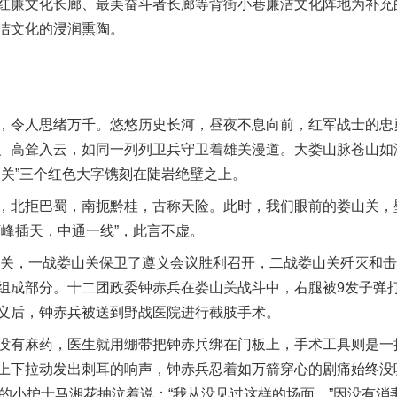
红廉文化长廊、最美奋斗者长廊等背街小巷廉洁文化阵地为补充
洁文化的浸润熏陶。
令人思绪万千。悠悠历史长河，昼夜不息向前，红军战士的忠
、高耸入云，如同一列列卫兵守卫着雄关漫道。大娄山脉苍山如
山关”三个红色大字镌刻在陡岩绝壁之上。
北拒巴蜀，南扼黔桂，古称天险。此时，我们眼前的娄山关，
万峰插天，中通一线”，此言不虚。
关，一战娄山关保卫了遵义会议胜利召开，二战娄山关歼灭和击
组成部分。十二团政委钟赤兵在娄山关战斗中，右腿被9发子弹
义后，钟赤兵被送到野战医院进行截肢手术。
有麻药，医生就用绷带把钟赤兵绑在门板上，手术工具则是一
上下拉动发出刺耳的响声，钟赤兵忍着如万箭穿心的剧痛始终没
岁的小护士马湘花抽泣着说：“我从没见过这样的场面。”因没有