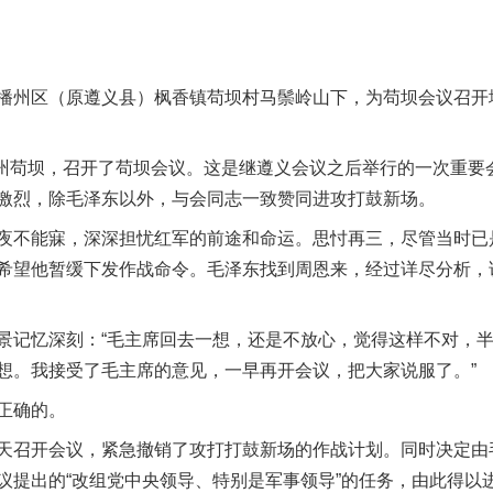
州区（原遵义县）枫香镇苟坝村马鬃岭山下，为苟坝会议召开
州苟坝，召开了苟坝会议。这是继遵义会议之后举行的一次重要
激烈，除毛泽东以外，与会同志一致赞同进攻打鼓新场。
不能寐，深深担忧红军的前途和命运。思忖再三，尽管当时已
希望他暂缓下发作战命令。毛泽东找到周恩来，经过详尽分析，
记忆深刻：“毛主席回去一想，还是不放心，觉得这样不对，半
想。我接受了毛主席的意见，一早再开会议，把大家说服了。”
实
一纸欠条伤亲情 巡回调解促和解..
正确的。
召开会议，紧急撤销了攻打打鼓新场的作战计划。同时决定由
议提出的“改组党中央领导、特别是军事领导”的任务，由此得以