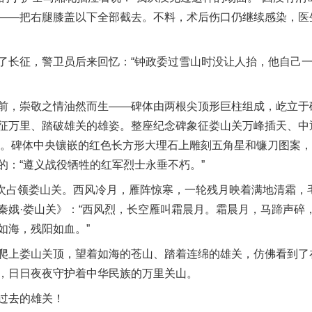
——把右腿膝盖以下全部截去。不料，术后伤口仍继续感染，医
长征，警卫员后来回忆：“钟政委过雪山时没让人抬，他自己一
，崇敬之情油然而生——碑体由两根尖顶形巨柱组成，屹立于
征万里、踏破雄关的雄姿。整座纪念碑象征娄山关万峰插天、中
的寓意。碑体中央镶嵌的红色长方形大理石上雕刻五角星和镰刀图案
的：“遵义战役牺牲的红军烈士永垂不朽。”
次占领娄山关。西风冷月，雁阵惊寒，一轮残月映着满地清霜，
秦娥·娄山关》：“西风烈，长空雁叫霜晨月。霜晨月，马蹄声碎
如海，残阳如血。”
上娄山关顶，望着如海的苍山、踏着连绵的雄关，仿佛看到了
，日日夜夜守护着中华民族的万里关山。
过去的雄关！