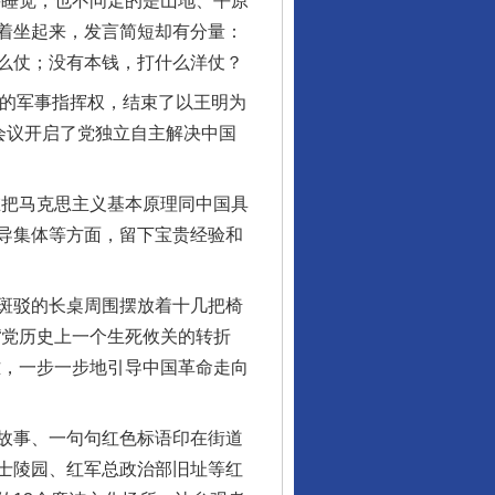
要睡觉；也不问走的是山地、平原
着坐起来，发言简短却有分量：
么仗；没有本钱，打什么洋仗？
的军事指挥权，结束了以王明为
会议开启了党独立自主解决中国
把马克思主义基本原理同中国具
导集体等方面，留下宝贵经验和
斑驳的长桌周围摆放着十几把椅
“党历史上一个生死攸关的转折
难，一步一步地引导中国革命走向
故事、一句句红色标语印在街道
士陵园、红军总政治部旧址等红