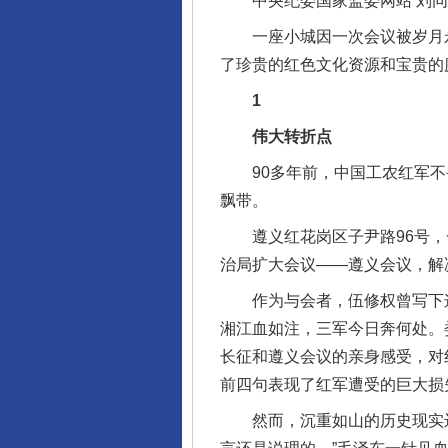
中央纪委国家监委网站 刘同
一座小城因一次会议被岁月永远
了珍贵的红色文化资源和宝贵的
1
伟大转折点
90多年前，中国工农红军不
飘带。
遵义红花岗区子尹路96号，一
治局扩大会议——遵义会议，解
作为与会者，伍修权曾写下这样
湘江血如注，三军今日奔何处。
长征和遵义会议的亲身感受，对
前四句表现了红军遭受的巨大损
然而，沉重如山的历史现实远