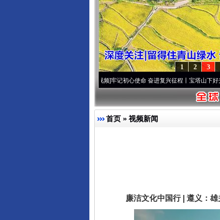
1
2
3
]
永葆“两个先锋队”本色
·[视频]
牢记初心使命 奋进复兴征程丨宝塔山下好光景..
·[视频]
首页
»
视频新闻
廉洁文化中国行 | 遵义：雄