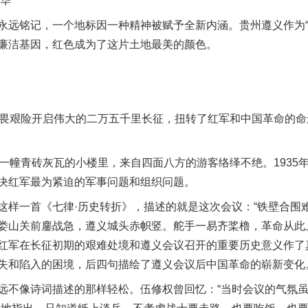
华
铭记，一个地标因一种精神被赋予全新内涵。贵州遵义作为“
廉洁基因，红色成为了这片土地最美的颜色。
畏艰险开启伟大的二万五千里长征，扭转了红军和中国革命的命
幢青砖灰瓦的小楼里，来自四面八方的游客络绎不绝。1935年
决红军最为紧迫的军事问题和组织问题。
一首《七律·历史转折》，描述的就是这次会议：“铁壁合围
娄山关前鏖战急，遵义城头赤帜竖。舵手一易齐桨橹，革命从此
红军在长征初期的艰难处境和遵义会议召开的重要历史意义作了
失和陷入的困境，后四句描绘了遵义会议后中国革命的崭新变化
不像诗词描述的那样轻松。伍修权曾回忆：“当时会议的气氛虽