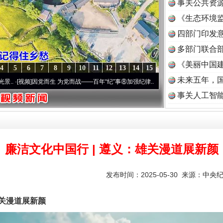
事关公共资
《生态环境监
读
四部门印发
多部门联合部
《美丽中国建
4
5
6
7
8
9
10
11
12
13
14
15
未来五年，
因党而生 为党而战——百年“纪”事⑧加强纪律..
·[视频]
牢记初心使命 奋进复兴征程丨“转
事关人工智
廉洁文化中国行 | 遵义：雄关漫道展新颜
发布时间：2025-05-30 来源：
中央
关漫道展新颜