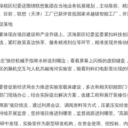
税区纪委还围绕联想集团在当地业务拓展规划，主动靠前、精
。目前，联想（天津）工厂已获评首批国家卓越级智能工厂，并通
促落地
体现在项目建设和产业升级上。滨海新区纪委监委紧扣科技创
线，紧盯政策直达快享、服务精准到位等环节，精准发现并推动
”操控机械手指将水杯送到嘴边；看着屏幕上闪烁的虚拟键盘，
区的脑机交互与人机共融海河实验室，能看到科幻电影里出现的
督促新经济局全力推进实验室载体建设，多次和相关职能部门
部门现场办公，结合实际提出解决方案，改建工程和展厅装修任
‘两新’项目情况，通过列席会议、调阅资料等方式，压紧压实经
持续开展监督，坚持项目推进到哪里，监督就跟进到哪里。”高
研中发现，实验室作为新型研发机构，在资金使用、招投标、内