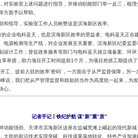
，对实验室上述问题进行指导，并推动职能部门举一反三，梳理
等方面予以帮助。
和指导，实验室工作人员称赞这是滨海新区效率。
的企业电科蓝天，也是滨海新区效率的受益者。电科蓝天正在建
、电源检测等生产线，对企业发展至关重要。滨海新区纪委监委
划设计工作；督促政务服务等部门与电科蓝天就立项备案、环评
的改革举措，助力项目开工时间提前1个月，为项目抢抓工期提供
前开工、提前入驻的效率‘密码’，一方面在于从严监督保障，另
岳峰说，我们把从严管理监督和鼓励担当作为高度统一起来，为
决心。
记者手记丨铁纪护航 谋“新”重“质”
动能强劲。天津市滨海新区这座在盐碱荒滩上崛起的现代新城
，大批的前沿技术实现突破、科技成果落地转化、特色产业加速