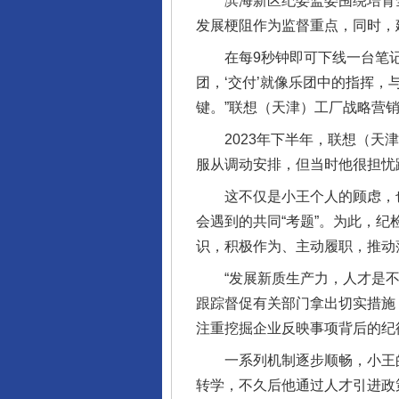
滨海新区纪委监委围绕培育全
发展梗阻作为监督重点，同时，
在每9秒钟即可下线一台笔记本
团，‘交付’就像乐团中的指挥
键。”联想（天津）工厂战略营
2023年下半年，联想（天津
服从调动安排，但当时他很担忧
这不仅是小王个人的顾虑，也
会遇到的共同“考题”。为此，
识，积极作为、主动履职，推动
“发展新质生产力，人才是不
跟踪督促有关部门拿出切实措施
注重挖掘企业反映事项背后的纪
一系列机制逐步顺畅，小王的
转学，不久后他通过人才引进政策