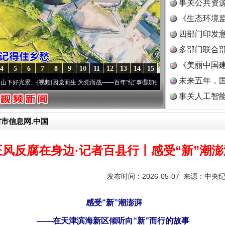
事关公共资
《生态环境监
读
四部门印发
多部门联合部
《美丽中国建
4
5
6
7
8
9
10
11
12
13
14
15
未来五年，
.
·[视频]
因党而生 为党而战——百年“纪”事⑧加强纪律..
·[视频]
牢记初心使命 奋进复兴征
事关人工智
省市信息网.中国
正风反腐在身边·记者百县行丨感受“新”潮澎
发布时间：2026-05-07 来源：
中央
感受“新”潮澎湃
——在天津滨海新区倾听向“新”而行的故事