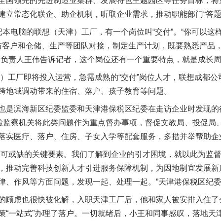
国领先的先进制造业集群、发展特色主题园区等任务目标，将
建立常态化联企、助企机制，听取企业需求，推动职能部门“答题
电脑的联想（天津）工厂，有一个岗位叫“交付”。“你可以这
，与客户和仓储、生产等团队对接，制定生产计划，既要熟悉产品
销负责人王伟告诉记者，这个岗位还有一个重要特点，就是成长
）工厂即将投入运营，急需成熟的“交付”岗位人才，联想成都公
跨地域调动带来的住宿、落户、孩子教育等问题。
是滨海新区纪委监委和天津港保税区纪委在走访企业时发现的
纪检监察机关将此类问题作为重点督办事项，督促文教局、投促局
落实医疗、落户、住房、子女入学等配套服务，多措并举帮助企
可或缺的关键要素。我们了解到企业的引才困境，就以此为监督
，推动完善科技创新人才引进服务保障机制，为因地制宜发展新
律、作风等方面问题，发现一起、处理一起。”天津港保税区纪
顾虑也很快被化解，入职天津工厂后，他和家人被安排入住了
“一站式”办理了落户。一切就绪后，小王和同事感叹，落地天津