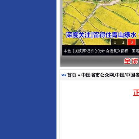
1
2
3
.
·[视频]
永葆“两个先锋队”本色
·[视频]
牢记初心使命 奋进复兴征程丨宝塔山下好光景.
首页
»
中国省市公众网.中国/中国