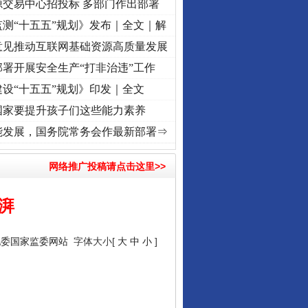
源交易中心招投标 多部门作出部署
测“十五五”规划》发布｜全文｜解
意见推动互联网基础资源高质量发展
署开展安全生产“打非治违”工作
设“十五五”规划》印发｜全文
国家要提升孩子们这些能力素养
程丨“转折之城”激荡..
·[视频]
牢记初心使命 奋进复兴征程丨红船起航处 潮起..
·[视频]
能发展，国务院常务会作最新部署⇒
网络推广投稿请点击这里>>
湃
纪委国家监委网站
字体大小[
大
中
小
]