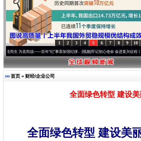
1
2
3
4
5
6
7
8
9
10
党而战——百年“纪”事⑧加强纪律..
·[视频]
牢记初心使命 奋进复兴征程丨“转折之城”激荡
首页
»
财经/企业公司
全面绿色转型 建设美
全面绿色转型 建设美丽