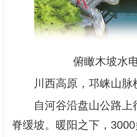
俯瞰木坡水
川西高原，邛崃山脉横
自河谷沿盘山公路上行，
脊缓坡。暖阳之下，300