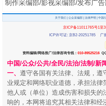
制作采编部/影视采编部/发布广告
关于我们
|
公众采编部
|
法律声明
| 中国
京ICP备11011765号1至3
ICP许可证: 京B2-20251785
广
千年窑火 生生不息
一
资料编辑/网络推广/法律咨询专线：
010-89525216
QQ
中国/公众/公共/全民/法治/法制/
一、
遵守各国有关法律、法规，遵
业规定和网络职业道德，承担法律
他人或（单位）造成伤害和损失的
揭开“小金库”的免责幌子
响的，本网将追究其相关法律和经