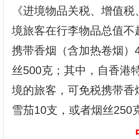
《进境物品关税、增值税
境旅客在行李物品总值不
完善运行机制助力责任有效落实
一纸欠条
携带香烟（含加热卷烟）4
丝500克；其中，自香港
境的旅客，可免税携带香烟
雪茄10支，或者烟丝250
东山县通报“牛蛙产品抗生素超标问题”
法