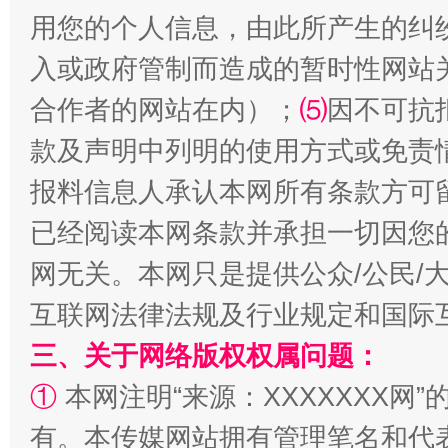
用您的个人信息，由此所产生的纠
全民健身五年计划来了！等你上场
入或政府管制而造成的暂时性网站
合作者的网站在内）；
⑸
因不可抗
款及声明中列明的使用方式或免责
报料信息人承认本网所有条款方可
已经阅读本网条款并承担一切因您
网无关。本网只是提供公众/公民/
互联网法律法规及行业规定和国际
阿坝州三大球赛在茂县开幕
规模最
三、关于网络版权权属问题：
①
本网注明“来源：XXXXXXX网”
有。本传媒网站拥有管理笔名和代