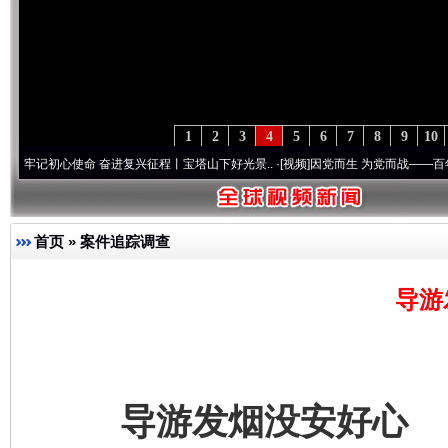
1
2
3
4
5
6
7
8
9
10
使命 奋进复兴征程丨宝塔山下好光景..
·[视频]
因党而生 为党而战——百年“纪”事⑧加强
首页
»
案件追踪调查
导游
导游发烟没安好心