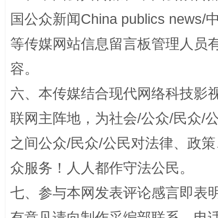
国公众新闻China publics news/中
扯下公款旅游的“隐身衣”
如何以同
等传媒网站信息留言板管理人员
容。
六、本传媒结合现代网络科技影
联网主阵地，为社会/公众/民众
之间公众/民众/公民对法律、政
“蜀中异人”王建安的艺术幻境
众服务！人人都作守法公民。
七、参与本网发表评论感言即表明
有意见请向制作采编部联系，电话：0