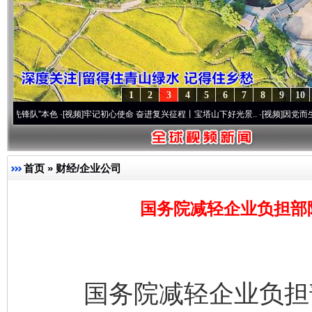
1
2
3
4
5
6
7
8
9
10
本色
·[视频]
牢记初心使命 奋进复兴征程丨宝塔山下好光景..
·[视频]
因党而生 为党而战—
首页
»
财经/企业公司
国务院减轻企业负担部际
国务院减轻企业负担部际