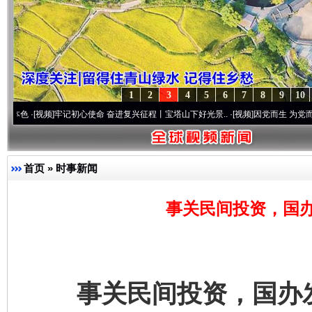
1
2
3
4
5
6
7
8
9
10
视频]
牢记初心使命 奋进复兴征程丨宝塔山下好光景..
·[视频]
因党而生 为党而战——百年
首页
»
时事新闻
事关民间投资，国办
事关民间投资，国办