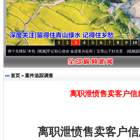
1
2
3
4
5
6
7
8
9
10
先锋队”本色
·[视频]
牢记初心使命 奋进复兴征程丨宝塔山下好光景..
·[视频]
因党而生 为党
首页
»
案件追踪调查
离职泄愤售卖客户信
离职泄愤售卖客户信息