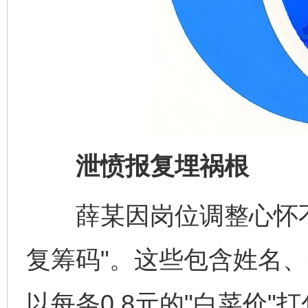
泄愤报复埋祸根
薛某因岗位调整心怀不
复筹码"。这些包含姓名
以每条0.8元的"白菜价