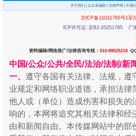
关于我们
|
公众采编部
|
法律声明
| 中国
京ICP备11011765号1至3
ICP许可证: 京B2-20251785
广
东山县通报“牛蛙产品抗生素超标问题”
法
资料编辑/网络推广/法律咨询专线：
010-89525216
QQ
中国/公众/公共/全民/法治/法制/
一、
遵守各国有关法律、法规，遵
业规定和网络职业道德，承担法律
他人或（单位）造成伤害和损失的
千年窑火 生生不息
一
响的，本网将追究其相关法律和经
由和新闻自由。本传媒网站中的部