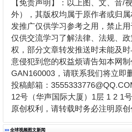
【免责声明】：以上图、文、音/
外），其版权均属于原作者或归属
发推广仅供学习参考之用，禁止用
仅供交流学习了解法律、法规、政
东山县通报“牛蛙产品抗生素超标问题”
法
权，部分文章转发推送时未能及时
意侵犯到您的权益烦请告知本网制作采编
GAN160003，请联系我们将立即删
投稿邮箱：3555333776@QQ
12号（华声国际大厦）1层 1 2
原创权利，请转载时务必注明原创作
千年窑火 生生不息
一
全球视频图文新闻